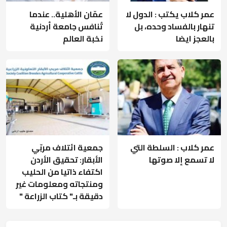
عمر كلاب يكتب : الدول لا
عمّان الأهلية.. عندما
تنهار بالفساد وحده، بل
تُنافس جامعة أردنية
بالعجز ايضا
نخبة العالم
عمر كلاب : السلطة التي
جمعية ائتلاف مربّي
لا تسمع إلا صوتها
الأبقار: تحقيق الأردن
اكتفاء ذاتيا من الحليب
ومنتجاته ومعلومات غير
دقيقة بـ" كتاب الزراعة "