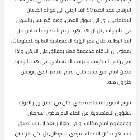
الارقام, فقد انضم 90 الف اردني الى قوائم الضمان
الاجتماعي, اي الى سوق العمل, وهو رقم ليس بالسهل
في عام واحد, بل ان هذا هو الرقم المطلوب للتخلص من
آفة البطالة, خلال عمر الرؤية الاقتصادية العابرة للحكومات,
بمعنى ان الارقام مدعومة فعلا بحقائق على الارض, واذا
بقي رئيس الحكومة وفريقه الاقتصادي على هذه الوتيرة,
فنحن امام افق جديد خلال العام القادم, الذي يتوجس
كثيرون منه.
تتويج اسبوع الانتفاضة بظني, كان في اعلان وزير الدولة
للشؤون الاقتصادية, عن الغاء الام مرضى السرطان,
ووقوفهم امام مكاتب او في طوابير, بعد ان بات تطبيق
سند هو مكان الاعفاء لمرضى السرطان, بل لكل الاردنيين