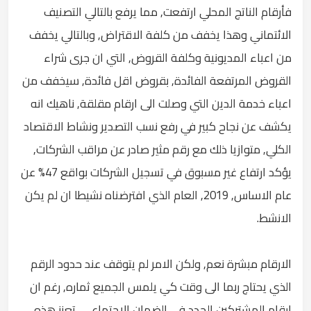
فأرقام الناتج المحلي ارتفعت, مما يرفع بالتالي التصنيف
الائتماني وهذا يخفف من كلفة الاقتراض, وبالتالي يخفف
من اعباء المديونية وكلفة القروض, التي ان جرى شراء
القروض المرتفعة الفائدة, بقروض اقل فائدة, سيخفف من
اعباء خدمة الدين التي وصلت الى ارقام مقلقة, ناهيك انه
يكشف عن نجاح كبير في رفع نسب التصدير ونشاط الاقتصاد
الكلي, متوازيا ذلك مع رقم مثير صادر عن مراقب الشركات,
يؤكد ارتفاع غير مسبوق في تسجيل الشركات بواقع 47% عن
عام الاساس, 2019, العام الذي افترضناه نشيطا ان لم يكن
الانشط.
الارقام مبشرة نعم, ولكن الامر لم يتوقف عند حدود الرقم
الذي يحتاج ربما الى وقت كي يلمس الجميع ثماره, رغم ان
ارقام المشتركين الجدد في الضمان الاجتماعي, تعزز هذه