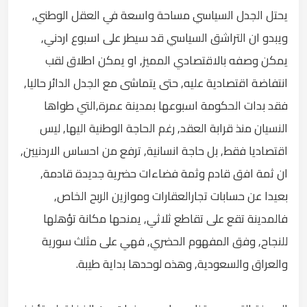
يحتل الجدل السياسي مساحة واسعة في العقل الوطني,
ويبدو ان التراشق السياسي قد سيطر على اسبوع اردني,
يمكن وصفه بالاقتصادي المميز, او يمكن اطلاق لقب
انتفاضة اقتصادية عليه, حتى يتماشى مع الجدل الدائر حاليا,
فقد بدات الحكومة اسبوعها بمدينة عمرة,التي طواها
النسيان منذ قرابة العقد, رغم الحاجة الوطنية اليها, ليس
اقتصاديا فقط, بل حاجة انسانية, ترفع من احساس الاردنيين,
ان ثمة افق قادم وثمة فضاءات حضرية جديدة قادمة,
بعيدا عن حسابات تجارالعقارات وموازين الربح الخاص,
فالمدينة تقع على تقاطع ثلاثي, يمنحها مكانة تؤهلها
للنجاح, وفق المفهوم الحضري, فهي على مثلث سورية
والعراق والسعودية, وهذه لوحدها بداية طيبة.