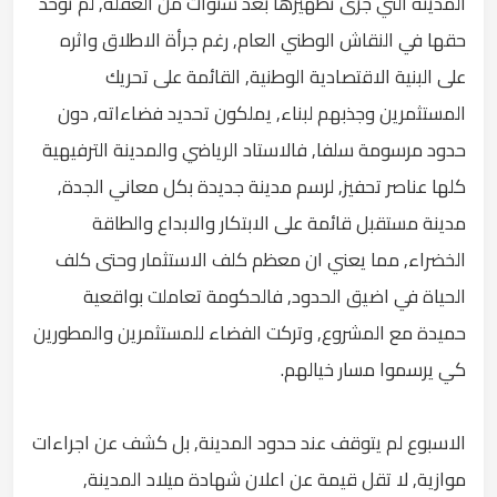
المدينة التي جرى تظهيرها بعد سنوات من الغفلة, لم تؤخذ
حقها في النقاش الوطني العام, رغم جرأة الاطلاق واثره
على البنية الاقتصادية الوطنية, القائمة على تحريك
المستثمرين وجذبهم لبناء, يملكون تحديد فضاءاته, دون
حدود مرسومة سلفا, فالاستاد الرياضي والمدينة الترفيهية
كلها عناصر تحفيز, لرسم مدينة جديدة بكل معاني الجدة,
مدينة مستقبل قائمة على الابتكار والابداع والطاقة
الخضراء, مما يعني ان معظم كلف الاستثمار وحتى كلف
الحياة في اضيق الحدود, فالحكومة تعاملت بواقعية
حميدة مع المشروع, وتركت الفضاء للمستثمرين والمطورين
كي يرسموا مسار خيالهم.
الاسبوع لم يتوقف عند حدود المدينة, بل كشف عن اجراءات
موازية, لا تقل قيمة عن اعلان شهادة ميلاد المدينة,