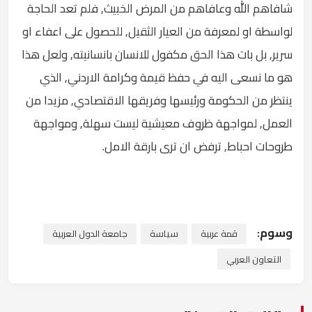
شافاهم الله وعافاهم من المرض الخبيث, فلم تعد الحاجة
لواسطة او لمعرفة من العيار الثقيل, للحصول على اعفاء او
سرير, بل بات هذا الحق مكفول للانسان بانسانيته, ولعل هذا
هو ما نسعى اليه في حفظ قيمة وكرامة الاردني, الذي
ينتظر من الحكومة ورئيسها وفريقها الاقتصادي, مزيدا من
العمل, لمواجهة ظروف معيشية ليست سهلة, ومواجهة
طروحات احباط, ترفض ان ترى بارقة الامل.
وسوم:
قمة عربية
سياسة
جامعة الدول العربية
التعاون العربي