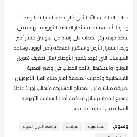
خطاب الملك عبدالله الثاني كان خطاباً استراتيجياً واضحاً
وحازماً، أعد بعناية لاستثمار المنصة الأوروبية الهامة في
لحظة حرجة. ركز الخطاب على إنقاذ حل الدولتين كخيار أخير،
وربط استقرار الأردن واستقرار المنطقة بأمن أوروبا، وهاجم
السياسات التي تهدد بتفجير الأوضاع (مثل تجفيف تمويل
الأونروا والاستيطان). نجح الخطاب في وضع القضية
الفلسطينية وتحديات المنطقة أمام صناع القرار الأوروبيين
بطريقة مباشرة تبرز المصالح المشتركة وتتطلب إجراءً عاجلاً.
ووضع الخطاب رسائل محكمة أمام السياسة الأوروبية
الفعلية في الفترة القادمة.
وسوم:
قمة عربية
سياسة
جامعة الدول العربية