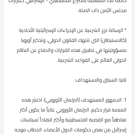
خاصة تلك المتعلقة بالصراع الفلسطيني - الإسرائيلي كقرارات
مجلس الأمن ذات الصلة.
* الرسالة: نزع الشرعية عن الإجراءات الإسرائيلية الأحادية
(كالاستيطان) التي تنتهك القانون الدولي، وتذكير أوروبا
بمسؤوليتها في تطبيق هذه القرارات والدفاع عن النظام
الدولي القائم على القواعد الشرعية.
ثانيا: السياق والاستهداف:
1. الجمهور المستهدف (البرلمان الأوروبي): اختيار هذه
المنصة قرار حكيم. البرلمان الأوروبي غالباً ما يكون أكثر
تعاطفاً مع القضية الفلسطينية وأكثر انتقاداً لسياسات
إسرائيل من بعض حكومات الدول الأعضاء. الخطاب موجه