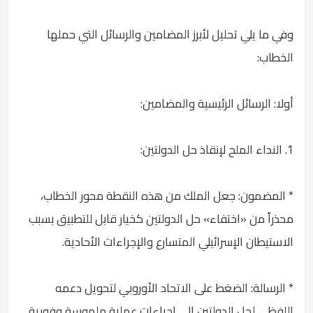
وفي ما يلي تحليل لأبرز المضامين والرسائل التي حملها
الخطاب:
أولا: الرسائل الرئيسية والمضامين:
1. النداء الملح لإنقاذ حل الدولتين:
* المضمون: جعل الملك من هذه النقطة محور الخطاب،
محذراً من «اختفاء» حل الدولتين كخيار قابل للتطبيق بسبب
الاستيطان الإسرائيلي المتسارع والإجراءات الأحادية.
* الرسالة: الضغط على الاتحاد الأوروبي لتحويل دعمه
اللفظي لحل الدولتين إلى إجراءات عملية ملموسة وفورية