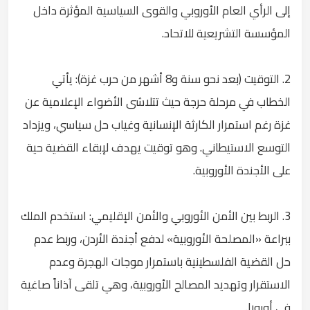
إلى الرأي العام الأوروبي والقوى السياسية المؤثرة داخل
المؤسسة التشريعية للاتحاد.
2. التوقيت (بعد نحو سنة و8 أشهر من حرب غزة): يأتي
الخطاب في مرحلة حرجة حيث تتلاشى الأضواء الإعلامية عن
غزة رغم استمرار الكارثة الإنسانية وغياب حل سياسي، ويزداد
التوسع الاستيطاني. وهو توقيت يهدف لإبقاء القضية حية
على الأجندة الأوروبية.
3. الربط بين الأمن الأوروبي والأمن الإقليمي: استخدم الملك
ببراعة «المصلحة الأوروبية» لدفع أجندة الأردن، وربط عدم
حل القضية الفلسطينية باستمرار موجات الهجرة وعدم
الاستقرار وتهديد المصالح الأوروبية، وهي تلقى آذاناً صاغية
في أوروبا.