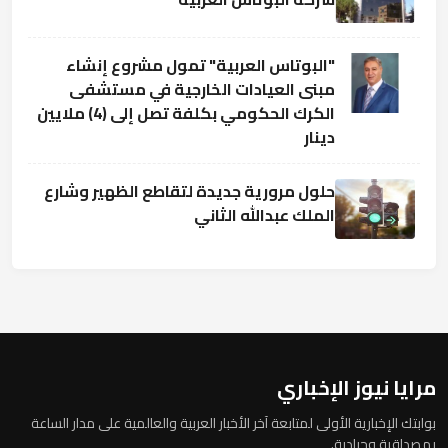
"البوتاس العربية" تمول مشروع إنشاء
مبنى العيادات الخارجية في مستشفى
الكرك الحكومي بكلفة تصل إلى (4) ملايين
دينار
حلول مرورية جديدة لتقاطع الظهير وشارع
الملك عبدالله الثاني
مرايا نيوز الإخباري
بوابتك الإخبارية الأولى لمتابعة آخر الأخبار العربية والعالمية على مدار الساعة
بمصداقية وحيادية.