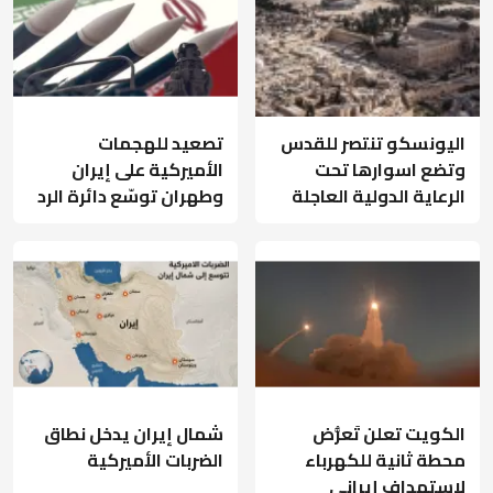
اليونسكو تنتصر للقدس
تصعيد للهجمات
وتضع اسوارها تحت
الأميركية على إيران
الرعاية الدولية العاجلة
وطهران توسّع دائرة الرد
الكويت تعلن تَعرُّض
شمال إيران يدخل نطاق
محطة ثانية للكهرباء
الضربات الأميركية
لاستهداف إيراني