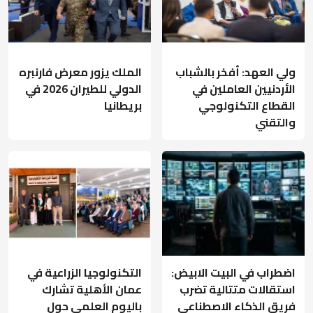
ولي العهد: أفخر بالشباب
الملك يزور معرض فارنبره
الأردنيين العاملين في
الدولي للطيران 2026 في
القطاع التكنولوجي
بريطانيا
والتقني
اضطراب في البيت الابيض:
التكنولوجيا الزراعية في
استقالات متتالية تضرب
عمان الأهلية تشارك
فريق الذكاء الاصطناعي
باليوم العلمي حول