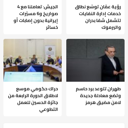
رؤية عمّان توسّع نطاق
الجيش: تعاملنا مع 4
خدمات إدارة النفايات
صواريخ و6 مسيّرات
لتشمل شفا بدران
إيرانية بدون إصابات أو
واليرموك
خسائر
طهران تتوعد برد حاسم
حراك حكومي موسع
وتضع معادلة جديدة
لاطلاق الدورة الرابعة من
لامن مضيق هرمز
جائزة الحسين للعمل
التطوعي