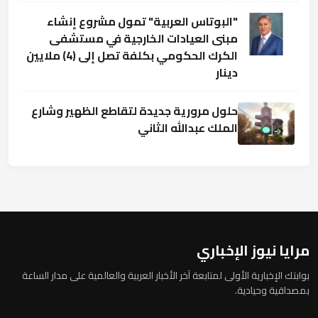
"البوتاس العربية" تمول مشروع إنشاء
مبنى العيادات الخارجية في مستشفى
الكرك الحكومي بكلفة تصل إلى (4) ملايين
دينار
حلول مرورية جديدة لتقاطع الظهير وشارع
الملك عبدالله الثاني
مرايا نيوز الإخباري
بوابتك الإخبارية الأولى لمتابعة آخر الأخبار العربية والعالمية على مدار الساعة
بمصداقية وحيادية.