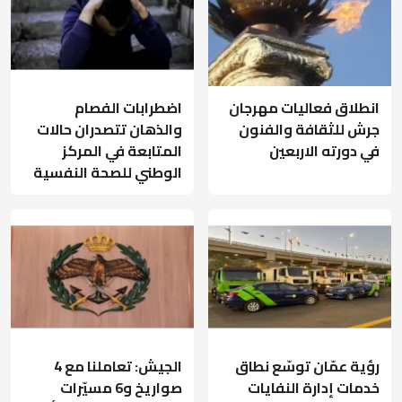
انطلاق فعاليات مهرجان
اضطرابات الفصام
جرش للثقافة والفنون
والذهان تتصدران حالات
في دورته الاربعين
المتابعة في المركز
الوطني للصحة النفسية
رؤية عمّان توسّع نطاق
الجيش: تعاملنا مع 4
خدمات إدارة النفايات
صواريخ و6 مسيّرات