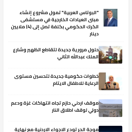
"البوتاس العربية" تمول مشروع إنشاء
مبنى العيادات الخارجية في مستشفى
الكرك الحكومي بكلفة تصل إلى (4) ملايين
دينار
حلول مرورية جديدة لتقاطع الظهير وشارع
الملك عبدالله الثاني
خطوات حكومية جديدة لتحسين مستوى
الرعاية للاطفال الايتام
موقف اردني حازم تجاه انتهاكات غزة ودعم
دولي لوقف اطلاق النار
موجة الحر تودع الاجواء الاردنية مع نهاية