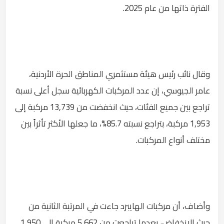
الفترة ذاتها من عام 2025.
وقال نائب رئيس هيئة مستثمري المناطق الحرة الأردنية،
عامر الجيوسي، إن عدد المركبات الكهربائية سجل أعلى نسبة
تراجع بين جميع الفئات، حيث انخفضت من 13,739 مركبة إلى
1,953 مركبة، بتراجع نسبته 85.7%، ما جعلها الأكثر تأثراً بين
مختلف أنواع المركبات.
وأضاف، أن مركبات الهايبرد جاءت في المرتبة الثانية من
حيث الانخفاض، بعدما تراجعت من 5,662 مركبة إلى 1,950