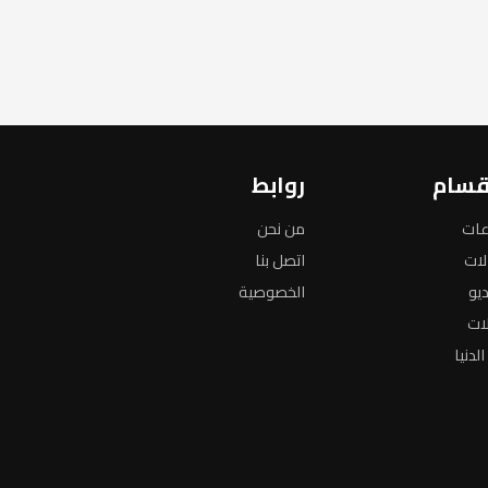
قسام
روابط
عات
من نحن
لات
اتصل بنا
ديو
الخصوصية
لات
لدنيا