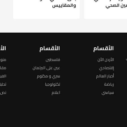
مين الصحي
والمقاييس
الأقسام
الأقسام
الأ
الأردن الأن
فلسطين
منو
إقتصادي
عين على البرلمان
مقا
أخبار العالم
سري و مكتوم
الفي
رياضة
تكنولوجيا
تحلي
سياسي
اعلام
نص ا