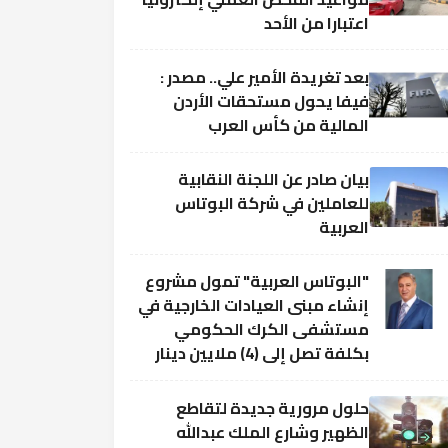
اعتبارا من الأحد
بعد تغريدة الأمير علي.. مصدر :
فيفا يحول مستحقات الأردن
المالية من كأس العرب
بيان صادر عن اللجنة النقابية
للعاملين في شركة البوتاس
العربية
"البوتاس العربية" تمول مشروع
إنشاء مبنى العيادات الخارجية في
مستشفى الكرك الحكومي
بكلفة تصل إلى (4) ملايين دينار
حلول مرورية جديدة لتقاطع
الظهير وشارع الملك عبدالله