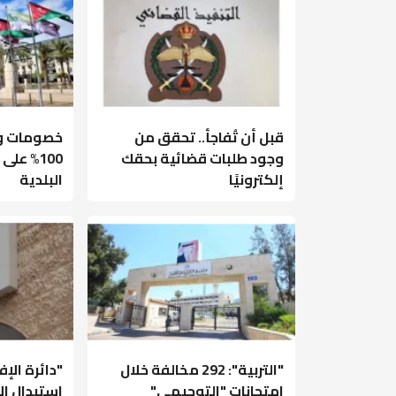
قبل أن تُفاجأ.. تحقق من
خصومات وإ
وجود طلبات قضائية بحقك
100% عل
إلكترونيًا
البلدية
"التربية": 292 مخالفة خلال
"دائرة الإ
امتحانات "التوجيهي"
استبدال ال