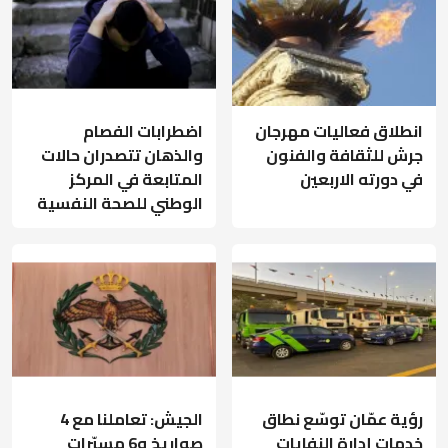
انطلاق فعاليات مهرجان
اضطرابات الفصام
جرش للثقافة والفنون
والذهان تتصدران حالات
في دورته الاربعين
المتابعة في المركز
الوطني للصحة النفسية
رؤية عمّان توسّع نطاق
الجيش: تعاملنا مع 4
خدمات إدارة النفايات
صواريخ و6 مسيّرات