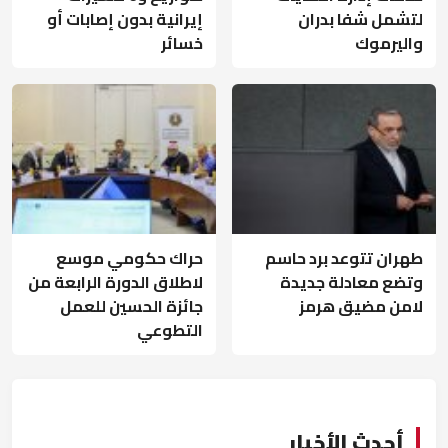
لتشمل شفا بدران
إيرانية بدون إصابات أو
واليرموك
خسائر
طهران تتوعد برد حاسم
حراك حكومي موسع
وتضع معادلة جديدة
لاطلاق الدورة الرابعة من
لامن مضيق هرمز
جائزة الحسين للعمل
التطوعي
أحدث الأخبار