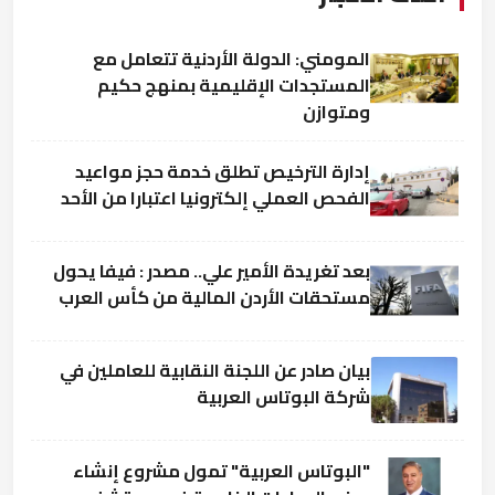
المومني: الدولة الأردنية تتعامل مع
المستجدات الإقليمية بمنهج حكيم
ومتوازن
إدارة الترخيص تطلق خدمة حجز مواعيد
الفحص العملي إلكترونيا اعتبارا من الأحد
بعد تغريدة الأمير علي.. مصدر : فيفا يحول
مستحقات الأردن المالية من كأس العرب
بيان صادر عن اللجنة النقابية للعاملين في
شركة البوتاس العربية
"البوتاس العربية" تمول مشروع إنشاء