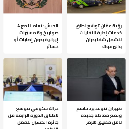
رؤية عمّان توسّع نطاق
الجيش: تعاملنا مع 4
خدمات إدارة النفايات
صواريخ و6 مسيّرات
لتشمل شفا بدران
إيرانية بدون إصابات أو
واليرموك
خسائر
طهران تتوعد برد حاسم
حراك حكومي موسع
وتضع معادلة جديدة
لاطلاق الدورة الرابعة من
لامن مضيق هرمز
جائزة الحسين للعمل