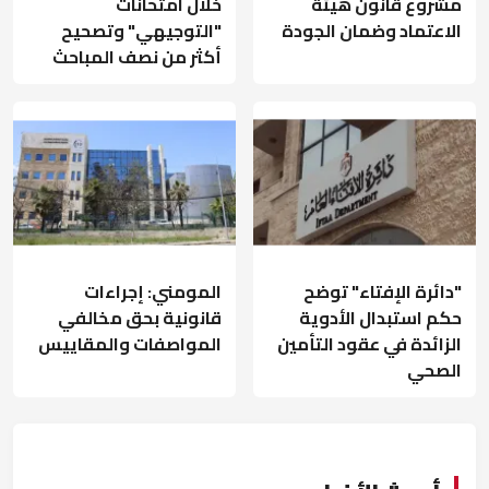
مشروع قانون هيئة
خلال امتحانات
الاعتماد وضمان الجودة
"التوجيهي" وتصحيح
أكثر من نصف المباحث
"دائرة الإفتاء" توضح
المومني: إجراءات
حكم استبدال الأدوية
قانونية بحق مخالفي
الزائدة في عقود التأمين
المواصفات والمقاييس
الصحي