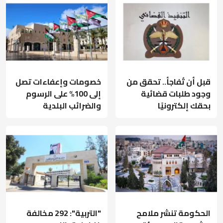
قبل أن تُفاجأ.. تحقق من
خصومات وإعفاءات تصل
وجود طلبات قضائية
إلى 100% على الرسوم
بحقك إلكترونيًا
والضرائب البلدية
الحكومة تنشر ملامح
"التربية": 292 مخالفة