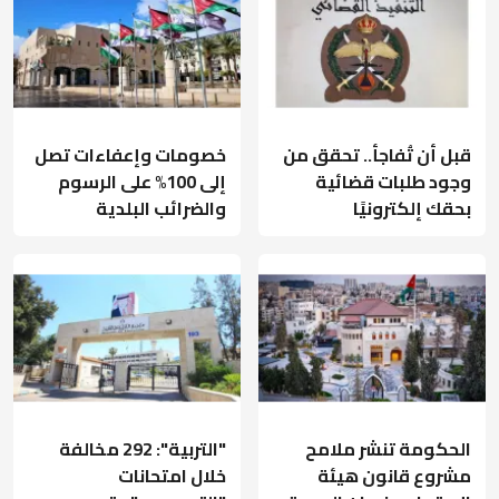
قبل أن تُفاجأ.. تحقق من
خصومات وإعفاءات تصل
وجود طلبات قضائية
إلى 100% على الرسوم
بحقك إلكترونيًا
والضرائب البلدية
الحكومة تنشر ملامح
"التربية": 292 مخالفة
مشروع قانون هيئة
خلال امتحانات