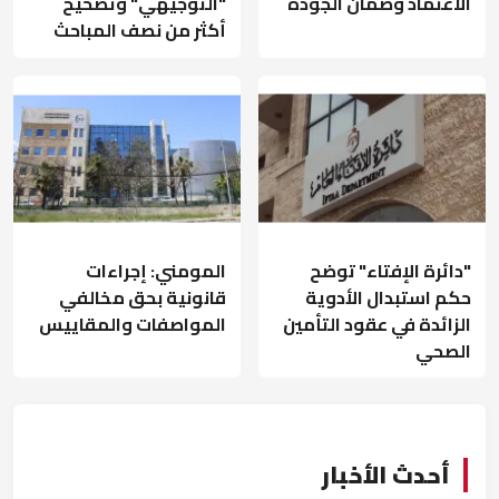
الاعتماد وضمان الجودة
"التوجيهي" وتصحيح
أكثر من نصف المباحث
"دائرة الإفتاء" توضح
المومني: إجراءات
حكم استبدال الأدوية
قانونية بحق مخالفي
الزائدة في عقود التأمين
المواصفات والمقاييس
الصحي
أحدث الأخبار