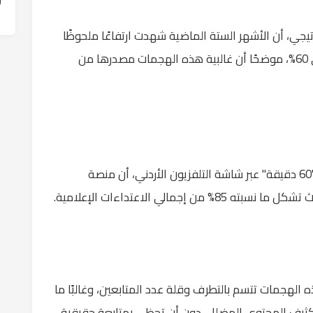
تيجي، أن الأشهر الستة الماضية شهدت ارتفاعًا ملحوظًا
في وتيرة الهجمات الإلكترونية بنسبة وصلت إلى 60%، موضحًا أن غالبية هذه الهجمات مصدرها من
وأضاف الحسامي، خلال استضافته في برنامج "60 دقيقة" عبر شاشة التلفزيون الأردني، أن منصة
مالي الاعتداءات الإعلامية.
ذه الهجمات تتسم بالتطرف وقلة عدد المتابعين، وغالبًا ما
 تكثيف المحتوى المضلل، دون أن تحظى بمتابعة حقيقية