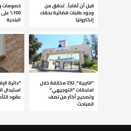
قبل أن تُفاجأ.. تحقق من
خصومات وإ
وجود طلبات قضائية بحقك
100% عل
إلكترونيًا
البلدية
"التربية": 292 مخالفة خلال
"دائرة الإ
امتحانات "التوجيهي"
استبدال ال
وتصحيح أكثر من نصف
عقود التأ
المباحث