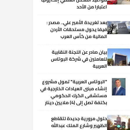
اعتبارا من الأحد
بعد تغريدة الأمير علي.. مصدر :
فيفا يحول مستحقات الأردن
المالية من كأس العرب
بيان صادر عن اللجنة النقابية
للعاملين في شركة البوتاس
العربية
"البوتاس العربية" تمول مشروع
إنشاء مبنى العيادات الخارجية في
مستشفى الكرك الحكومي
بكلفة تصل إلى (4) ملايين دينار
حلول مرورية جديدة لتقاطع
الظهير وشارع الملك عبدالله