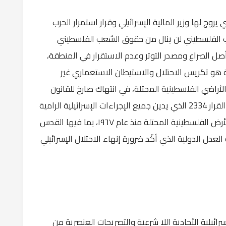
روج لها وزير المالية الإسرائيلي وقرار استمرار الحرب
 الفلسطيني لن ينال من حقوق الشعب الفلسطيني
صل الصراع ومصدر التوتر وعدم الاستقرار في المنطقة،
ة هو تكريس الاحتلال والاستيطان الاستعماري غير
راضي الفلسطينية المحتلة، في انتهاك صارخ للقانون
الدولي وقرارات مجلس الأمن الدولي وخصوصًا القرار 2334 الذي يدين جميع الإجراءات الإسرائيلية الرامية
إلى تغيير التكوين الديموغرافي وطابع ووضع الأرض الفلسطينية المحتلة منذ عام ١٩٦٧، بما فيها القدس
عدل الدولية الذي أكّد ضرورة إنهاء الاحتلال الإسرائيلي
رائيلية الأحادية اللا شرعية والتصريحات العنصرية من