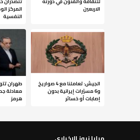
للثقافة والفنون في دورته
تتصدران حا
الاربعين
المركز ال
النفسية
الجيش: تعاملنا مع 4 صواريخ
طهران تتو
و6 مسيّرات إيرانية بدون
معادلة جد
إصابات أو خسائر
هرمز
مرايا نيوز الإخباري