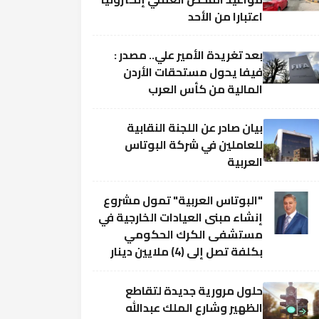
اعتبارا من الأحد
بعد تغريدة الأمير علي.. مصدر :
فيفا يحول مستحقات الأردن
المالية من كأس العرب
بيان صادر عن اللجنة النقابية
للعاملين في شركة البوتاس
العربية
"البوتاس العربية" تمول مشروع
إنشاء مبنى العيادات الخارجية في
مستشفى الكرك الحكومي
بكلفة تصل إلى (4) ملايين دينار
حلول مرورية جديدة لتقاطع
الظهير وشارع الملك عبدالله