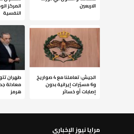
الاربعين
المركز ال
النفسية
الجيش: تعاملنا مع 4 صواريخ
طهران تتو
و6 مسيّرات إيرانية بدون
معادلة جد
إصابات أو خسائر
هرمز
مرايا نيوز الإخباري