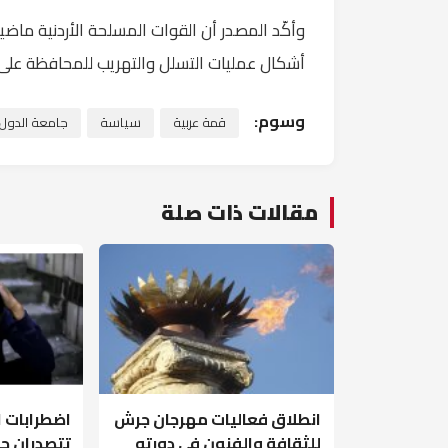
وأكّد المصدر أن القوات المسلحة الأردنية ماضي
أشكال عمليات التسلل والتهريب للمحافظة على أ
وسوم:
قمة عربية
سياسة
جامعة الدول ا
مقالات ذات صلة
انطلاق فعاليات مهرجان جرش
اضطرابات 
للثقافة والفنون في دورته
تتصدران حا