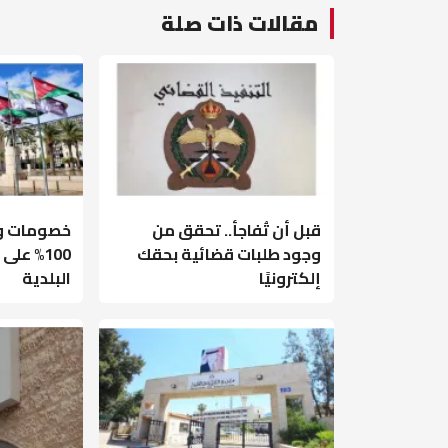
مقالات ذات صلة
قبل أن تُفاجأ.. تحقق من
خصومات وإ
وجود طلبات قضائية بحقك
100% عل
إلكترونيًا
البلدية