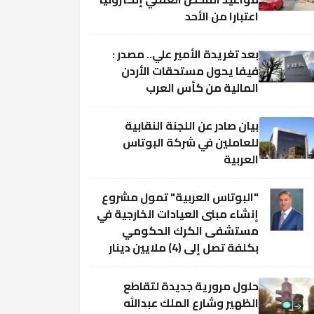
اعتبارا من الأحد
بعد تغريدة الأمير علي.. مصدر :
فيفا يحول مستحقات الأردن
المالية من كأس العرب
بيان صادر عن اللجنة النقابية
للعاملين في شركة البوتاس
العربية
"البوتاس العربية" تمول مشروع
إنشاء مبنى العيادات الخارجية في
مستشفى الكرك الحكومي
بكلفة تصل إلى (4) ملايين دينار
حلول مرورية جديدة لتقاطع
الظهير وشارع الملك عبدالله