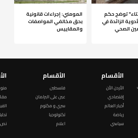
فتاء" توضح حكم
المومني: إجراءات قانونية
أدوية الزائدة في
بحق مخالفي المواصفات
مين الصحي
والمقاييس
الأقسام
الأقسام
الأ
الأردن الأن
فلسطين
منو
إقتصادي
عين على البرلمان
مقا
أخبار العالم
سري و مكتوم
الفي
رياضة
تكنولوجيا
تحلي
سياسي
اعلام
نص ا