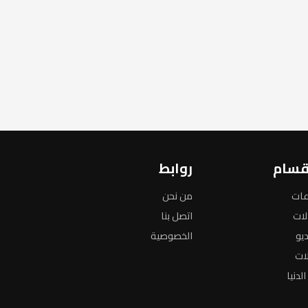
قسام
روابط
عات
من نحن
لات
اتصل بنا
ديو
الخصوصية
لات
لدنيا