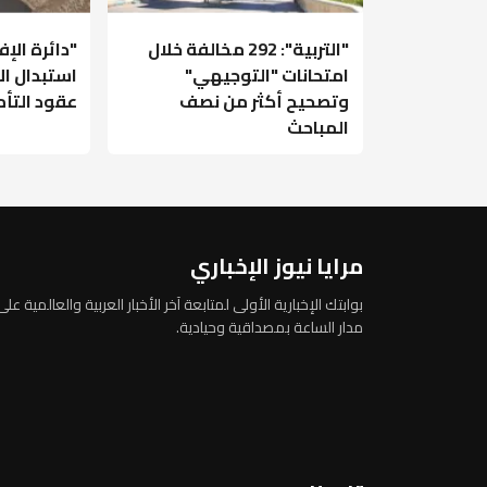
"التربية": 292 مخالفة خلال
"دائرة الإ
امتحانات "التوجيهي"
استبدال ال
وتصحيح أكثر من نصف
عقود التأ
المباحث
مرايا نيوز الإخباري
بوابتك الإخبارية الأولى لمتابعة آخر الأخبار العربية والعالمية على
مدار الساعة بمصداقية وحيادية.