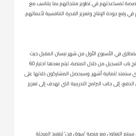
صة لمساعدتهم في تطوير منتجاتهم بما يتناسب مع
ي رفع جودة الإنتاج وتعزيز القدرة التنافسية لأعمالهم.
 ستنطلق في الأسبوع الأول من شهر نيسان المقبل حيث
سيتم الإعلان عن المعايير المطلوبة للتقديم وفتح باب التسجيل من خلال المنصة، ليتم بعدها اختيار 60
لتي ستمتد لثمانية أشهر. وسيحصل المشاركون خلالها على
لدفع، إلى جانب البرامج التدريبية التي تهدف إلى تعزيز
ة، سيتم التعاون مع منصة 'سوق فن' لتنفيذ المرحلة