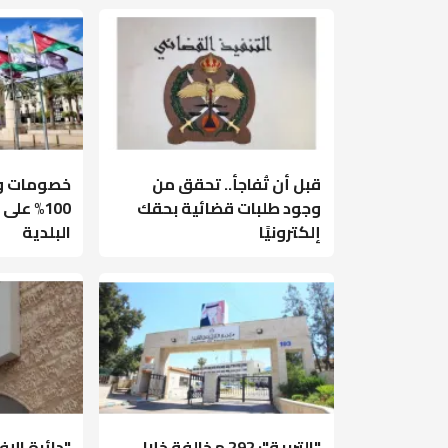
قبل أن تُفاجأ.. تحقق من
خصومات وإ
وجود طلبات قضائية بحقك
100% عل
إلكترونيًا
البلدية
"التربية": 292 مخالفة خلال
"دائرة الإ