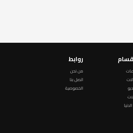
قسام
روابط
عات
من نحن
لات
اتصل بنا
ديو
الخصوصية
لات
لدنيا