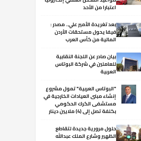
اعتبارا من الأحد
بعد تغريدة الأمير علي.. مصدر :
فيفا يحول مستحقات الأردن
المالية من كأس العرب
بيان صادر عن اللجنة النقابية
للعاملين في شركة البوتاس
العربية
"البوتاس العربية" تمول مشروع
إنشاء مبنى العيادات الخارجية في
مستشفى الكرك الحكومي
بكلفة تصل إلى (4) ملايين دينار
حلول مرورية جديدة لتقاطع
الظهير وشارع الملك عبدالله