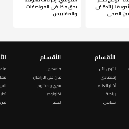
أدوية الزائدة في
بحق مخالفي المواصفات
مين الصحي
والمقاييس
الأقسام
الأقسام
الأ
الأردن الأن
فلسطين
منو
إقتصادي
عين على البرلمان
مقا
أخبار العالم
سري و مكتوم
الفي
رياضة
تكنولوجيا
تحلي
سياسي
اعلام
نص ا