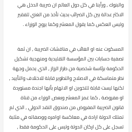
والبنوك , ورأينا في كل دول العالم ان ضريبة الدخل هي
الاكثر عدالة بين كل الضرائب بحيث تأخذ من الغني للفقير
وليس العكس كما يقول المعشر وكما يروج الوزراء .
المسكوت عنه او الغائب في مناقشات الضريبة , ان ثمة
تصفية حسابات بين المؤسسة التقليدية ومنهجية تشكيل
الحكومة برئاسة شخصية من طراز الرزاز , الذي يحمل وجهة
نظر متماسكة في الاصلاح والتطوير قابلة للاختلاف والتأييد ,
لكنها ليست قابلة للتخوين او الاتهام بأنها اجندة مستوردة
او مفروضة , كما غمز المعشر وبعض الوزراء من قناة
قانون الضريبة المفروض من صندوق النقد الدولي , الذي لم
تمتلك الدولة ارادة في معاكسة اوامره ووصفاته في مثلبة
تسجل على كل اركان الدولة وليس على الحكومة فقط ,