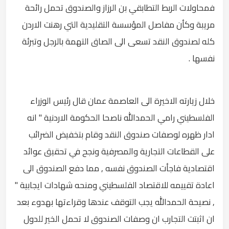
فمحاولات الربط التطابقي بن الرزاز والصندوق تحمل رائحة
مريبة وكأن مفاصل المؤسسة التقليدية التي رهنت الاردن
كله لصندوق النقد تسعى الى الصاق التهمة بالرجل وتبرئة
نفسها .
خلال زيارته الاخيرة الى العاصمة عمان قال رئيس الوزراء
الفلسطيني رامي الحمدالله ناصحا الحكومة الاردنية " انه
ادار ظهره لوصفات صندوق النقد وقام بتخفيض الضرائب
على القطاعات التجارية والمصرفية ونجح في تحقيق عوائد
اقتصادية فاجأت الصندوق نفسه , مما دفع الصندوق الى
اعادة تقييمه للاقتصاد الفلسطيني ومنحه شهادات ايجابية "
, نصيحة الحمدالله يجب التوقف عندها وقراءتها بهدوء بعد
ان اثبتت التجارب ان وصفات الصندوق لا تحمل الخير للدول