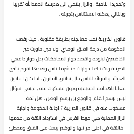
وتحديدا النامية , والرزاز ينتمي الى مدرسة الحمدالله تقريبا
وبالتالي يمكنه الاستئناس بتجربته .
قانون الضريبة تمت معالجته بطريقة مقلوبة , حيث رفعت
الحكومة من درجة القلق الوطني اولا حين حاورت غير
الخاضعين لبنوده واقصد حوار المحافظات بدل حوار دافعي
الضريبة وبث تلك الحوارات مباشرة للناس وبعدها تقوم بشرح
العوائد والفوائد للناس حال تطبيق القانون , اذا كان القانون
معلنا باهدافه الحقيقية ودون مسكوت عنه , ويبقى سؤال
ليس برسم القلق والوجع بل برسم الوطن , هل ثمة
مسكوت عنه في قانون الضريبة ؟ اجابة الحكومة واجابة
الرزاز العملية هي مربط الفرس في استرداد الثقة من عدمها
, فالثقة في ادنى مراتبها والوضع يبعث على القلق ومخطئ