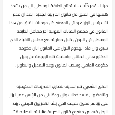
مرايا - عُمر كٌلّاب - لا تحتاج الطبقة الوسطى الى من يشحذ
همتها في القلق من قانون الضريبة الجديد , بعد ان قدم
نائب رئيس الوزراء رجائي المعشر كل موجبات القلق من هذا
القانون في مجمع النقابات المهنية آخر معاقل الطبقة
الوسطى في الاردن , خلال حواريته مع مجلس النقباء الذي
سبق وان قاد الهجوم الاول على القانون ابان حكومة
الدكتور هاني الملقي واسفرت تلك الهجمة عن رحيل
حكومة الملقي وسحب القانون بوعد التعديل والتطوير .
القلق الشعبي تتم تغذيته بتضارب التصريحات الحكومية
وتناقضها , فبعد خطاب وازن وعقلاني من الرئيس عمر الرزاز
على برنامج ستون دقيقة الذي يبثه التلفزيون الاردني , ربط
الرجل فيه بين مشروع قانون الضريبة وثلاثيته الاصلاحية "