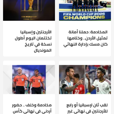
المخادمة: حملنا أمانة
الأرجنتين وإسبانيا
تمثيل الأردن.. وختامها
تختتمان اليوم أطول
كان مسك بإدارة النهائي
نسخة في تاريخ
المونديال
لقب ثان لإسبانيا أو رابع
مخادمة وخلف .. حضور
للأرجنتين في نهائي غير
أردني في نهائي كأس