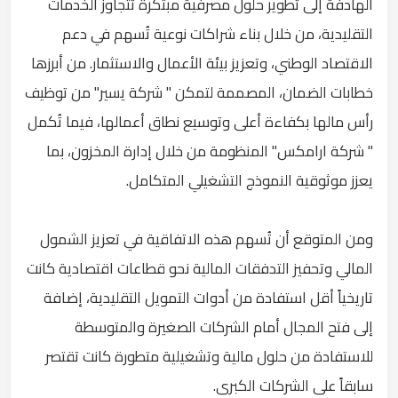
الهادفة إلى تطوير حلول مصرفية مبتكرة تتجاوز الخدمات
التقليدية، من خلال بناء شراكات نوعية تُسهم في دعم
الاقتصاد الوطني، وتعزيز بيئة الأعمال والاستثمار. من أبرزها
خطابات الضمان، المصممة لتمكن " شركة يسير" من توظيف
رأس مالها بكفاءة أعلى وتوسيع نطاق أعمالها، فيما تُكمل
" شركة ارامكس" المنظومة من خلال إدارة المخزون، بما
يعزز موثوقية النموذج التشغيلي المتكامل.
ومن المتوقع أن تُسهم هذه الاتفاقية في تعزيز الشمول
المالي وتحفيز التدفقات المالية نحو قطاعات اقتصادية كانت
تاريخياً أقل استفادة من أدوات التمويل التقليدية، إضافة
إلى فتح المجال أمام الشركات الصغيرة والمتوسطة
للاستفادة من حلول مالية وتشغيلية متطورة كانت تقتصر
سابقاً على الشركات الكبرى.