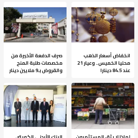
انخفاض أسعار الذهب
صرف الدفعة الأخيرة من
محليا الخميس.. وعيار 21
مخصصات طلبة المنح
عند 84.5 دينارا
والقروض بـ9 ملايين دينار
لماذا لا يثق المستثمرون
البنك الأردني الكويتي