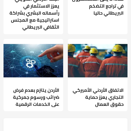
في تراجع التضخم
يعزز الاستثمار في
البريطاني حاليا
رأسماله البشري بشراكة
استراتيجية مع المجلس
الثقافي البريطاني
الاتفاق الأردني الأميركي
الأردن يلتزم بعدم فرض
التجاري يعزز حماية
ضرائب ورسوم جمركية
حقوق العمال
على الخدمات الرقمية