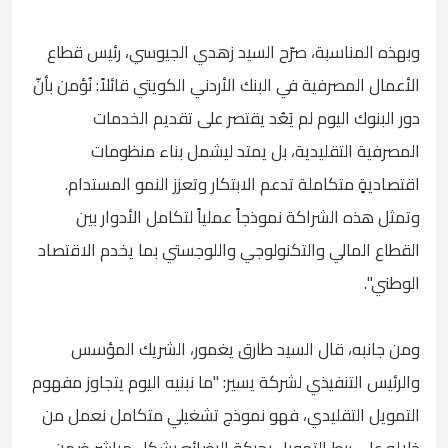
وبهذه المناسبة، صرّح السيد زهدي الجيوسي، رئيس قطاع
الأعمال المصرفية في البنك الأردني الكويتي قائلاً: نُؤمن بأنّ
دور البنوك اليوم لم يَعُد يقتصر على تقديم الخدمات
المصرفية التقليدية، بل يمتد ليشمل بناء منظومات
اقتصاديةٍ متكاملة تدعم الابتكار وتعزز النمو المستدام.
وتمثل هذه الشراكة نموذجاً عملياً لتكامل الأدوار بين
القطاع المالي والتكنولوجي واللوجستي بما يخدم الاقتصاد
الوطني".
ومن جانبه، قال السيد طارق يغمور، الشريك المؤسس
والرئيس التنفيذي لشركة يسير: "ما نبنيه اليوم يتجاوز مفهوم
التمويل التقليدي، فهو نموذج تشغيلي متكامل نعمل من
خلاله على ربط التمويل بحركة البضائع بشكل مباشر ضمن