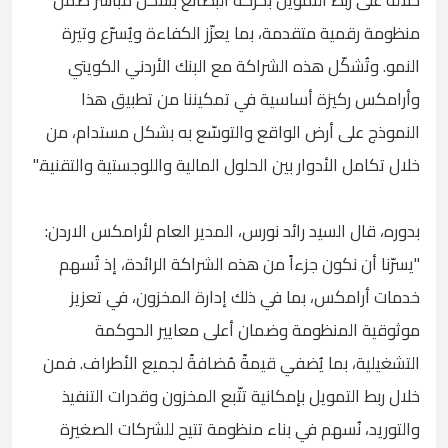
منظومة رقمية متقدمة، بما يعزّز الكفاءة ويُسرّع وتيرة
النمو. وتُشكّل هذه الشراكة مع البنك الأردني الكويتي
وأرامكس ركيزة أساسية في تمكيننا من تطبيق هذا
النموذج على أرض الواقع والتوسّع به بشكل مستدام، من
خلال تكامل الأدوار بين الحلول المالية واللوجستية والتقنية."
بدوره، قال السيد رائد نورس، المدير العام لأرامكس الاردن:
"يسرّنا أن نكون جزءاً من هذه الشراكة الرائدة، إذ تُسهم
خدمات أرامكس، بما في ذلك إدارة المخزون، في تعزيز
موثوقية المنظومة وضمان أعلى معايير الحوكمة
التشغيلية، بما يُضفي قيمةً مُضافةً لجميع الأطراف. فمن
خلال ربط التمويل بإمكانية تتّبع المخزون وقدرات التنفيذ
والتوريد، نُسهم في بناء منظومة تتيح للشركات الصغيرة