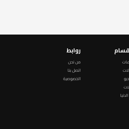
قسام
روابط
عات
من نحن
لات
اتصل بنا
ديو
الخصوصية
لات
لدنيا