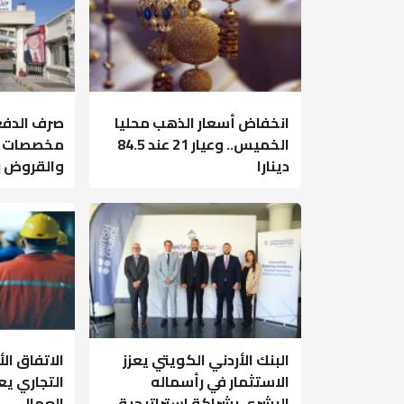
انخفاض أسعار الذهب محليا
صرف الدفع
الخميس.. وعيار 21 عند 84.5
مخصصات طل
دينارا
والقروض بـ9 ملايين دين
البنك الأردني الكويتي يعزز
الاتفاق ال
الاستثمار في رأسماله
التجاري ي
البشري بشراكة استراتيجية
العمال