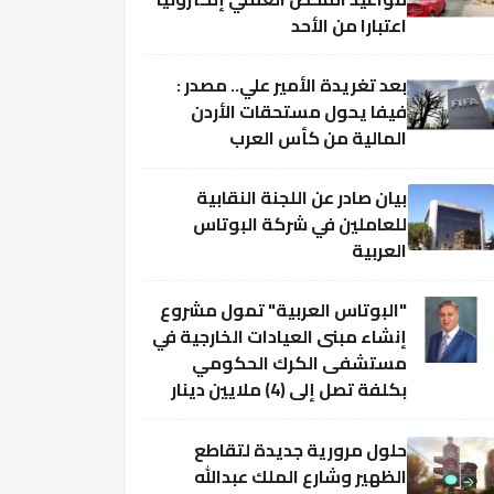
اعتبارا من الأحد
بعد تغريدة الأمير علي.. مصدر :
فيفا يحول مستحقات الأردن
المالية من كأس العرب
بيان صادر عن اللجنة النقابية
للعاملين في شركة البوتاس
العربية
"البوتاس العربية" تمول مشروع
إنشاء مبنى العيادات الخارجية في
مستشفى الكرك الحكومي
بكلفة تصل إلى (4) ملايين دينار
حلول مرورية جديدة لتقاطع
الظهير وشارع الملك عبدالله