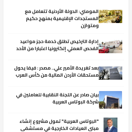
المومني: الدولة الأردنية تتعامل مع
المستجدات الإقليمية بمنهج حكيم
ومتوازن
إدارة الترخيص تطلق خدمة حجز مواعيد
الفحص العملي إلكترونيا اعتبارا من الأحد
بعد تغريدة الأمير علي.. مصدر : فيفا يحول
مستحقات الأردن المالية من كأس العرب
بيان صادر عن اللجنة النقابية للعاملين في
شركة البوتاس العربية
"البوتاس العربية" تمول مشروع إنشاء
مبنى العيادات الخارجية في مستشفى