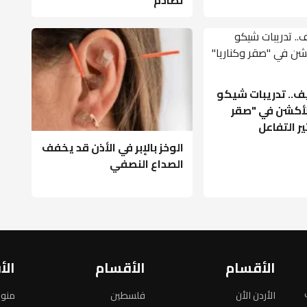
ف.. تدريبات شيكو
أكشن في "صقر
ير التفاعل
الوخز بالإبر في الأذن قد يخفف
الصداع النصفي
الأقسام
الأقسام
الأ
الأردن الأن
فلسطين
منو