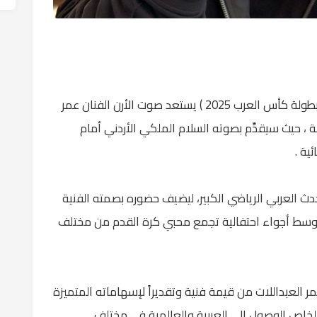
بدعوة رسمية من دولة قطر ( اللجنة المنظمة لبطولة كأس العرب 2025 ) يستعد صوت الأرن الفنان عمر
 ، حيث سيقدِّم بصوته السلام الملكي الأردني أمام
ية .
حدث العربي الرياضي الكبير، ليضيف حضوره بصمته الفنية
 ، وسط أجواء احتفالية تجمع محبي كرة القدم من مختلف
مر العبداللات من قيمة فنية وتقديراً لإسهاماته المتميزة
ي الخاص الوصول إلى العربية والعالمية في مختلف