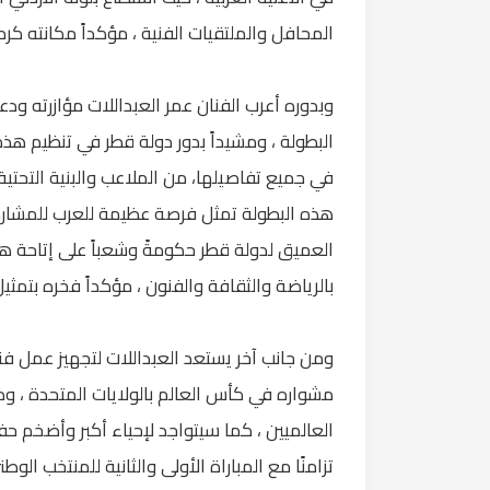
المحافل والملتقيات الفنية ، مؤكداً مكانته كرمز ل
وبدوره أعرب الفنان عمر العبداللات مؤازرته ود
البطولة ، ومشيداً بدور دولة قطر في تنظيم هذه 
في جميع تفاصيلها، من الملاعب والبنية التحتية إ
هذه البطولة تمثل فرصة عظيمة للعرب للمشاركة 
العميق لدولة قطر حكومةً وشعباً على إتاحة 
بالرياضة والثقافة والفنون ، مؤكداً فخره بتمثي
ومن جانب آخر يستعد العبداللات لتجهيز عمل فن
مشواره في كأس العالم بالولايات المتحدة ، وذ
العالميين ، كما سيتواجد لإحياء أكبر وأضخم 
تزامنًا مع المباراة الأولى والثانية للمنتخب الو