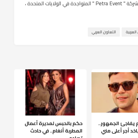
والجاليات الأردنية في أمريكا ، وبتنظيم كبير من شركة " Petra Event " المتواجدة في الولايات المتحدة ،
لعربية
التعاون العربي
 يفاجئ الجمهور..
حكم بالحبس لمديرة أعمال
خد أجر أعلى مني
المطربة أنغام.. في حادث
تصادم