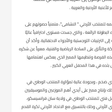
لأغنية الأردنية والعربية .
عمه للمنتخب الأردني " النشامى"، متمنياً حصولهم على
البطولة الرائعة ، والتي جسدت مستوى احترافياً عاليًا
لى الترتيبات اللوجستية والأجواء الاحتفالية. وأكد أن
والتألق على الساحة الرياضية والفنية، معرباً عن شكره
هذه الفرصة وتنظيمها المميز الذي يعكس اهتمامها
ل بلده في هذا المحفل العربي الكبير .
ي ضخم ، وبجودة عالية لمؤازرة المنتخب الوطني في
لك بإنتاج مميز على أيدي أهم الموزعين والموسيقيين
حفل فني للمنتخب الوطني في ولاية سان فرانسيسكو،
طني الأردني وذلك بالتنسيق مع الاتحاد الأردني لكرة القدم