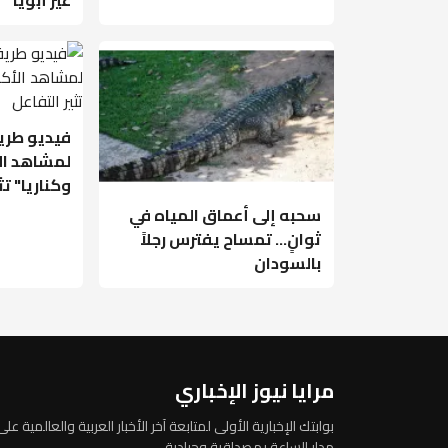
فيديو طري
لمشاهد ال
وكناريا" تث
سحبه إلى أعماق المياه في
ثوانٍ... تمساح يفترس رجلاً
بالسودان
مرايا نيوز الإخباري
بوابتك الإخبارية الأولى لمتابعة آخر الأخبار العربية والعالمية على
مدار الساعة بمصداقية وحيادية.