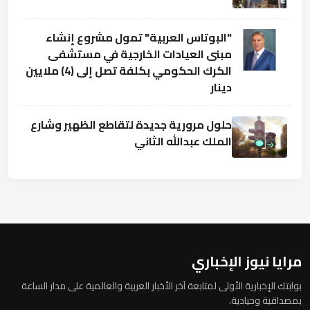
"البوتاس العربية" تمول مشروع إنشاء
مبنى العيادات الخارجية في مستشفى
الكرك الحكومي بكلفة تصل إلى (4) ملايين
دينار
حلول مرورية جديدة لتقاطع الظهير وشارع
الملك عبدالله الثاني
مرايا نيوز الإخباري
بوابتك الإخبارية الأولى لمتابعة آخر الأخبار العربية والعالمية على مدار الساعة
بمصداقية وحيادية.