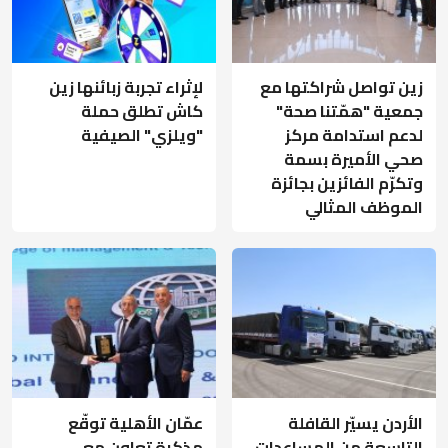
زين تواصل شراكتها مع
لإثراء تجربة زبائنها زين
جمعية "همّتنا صحة"
كاش تطلق حملة
لدعم استدامة مركز
"ويلزي" الصيفية
صحي الأميرة بسمة
وتكرّم الفائزين بجائزة
الموظف المثالي
الأردن يسيّر القافلة
عمّان الأهلية توقّع
التاسعة من المساعدات
مذكرة تعاون مع