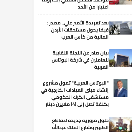
اعتبارا من الأحد
بعد تغريدة الأمير علي.. مصدر :
فيفا يحول مستحقات الأردن
المالية من كأس العرب
بيان صادر عن اللجنة النقابية
للعاملين في شركة البوتاس
العربية
"البوتاس العربية" تمول مشروع
إنشاء مبنى العيادات الخارجية في
مستشفى الكرك الحكومي
بكلفة تصل إلى (4) ملايين دينار
حلول مرورية جديدة لتقاطع
الظهير وشارع الملك عبدالله