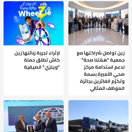
زين تواصل شراكتها مع
لإثراء تجربة زبائنها زين
جمعية "همّتنا صحة"
كاش تطلق حملة
لدعم استدامة مركز
"ويلزي" الصيفية
صحي الأميرة بسمة
وتكرّم الفائزين بجائزة
الموظف المثالي