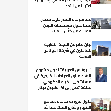
اعتبارا من الأحد
بعد تغريدة الأمير علي.. مصدر :
فيفا يحول مستحقات الأردن
المالية من كأس العرب
بيان صادر عن اللجنة النقابية
للعاملين في شركة البوتاس
العربية
"البوتاس العربية" تمول مشروع
إنشاء مبنى العيادات الخارجية في
مستشفى الكرك الحكومي
بكلفة تصل إلى (4) ملايين دينار
حلول مرورية جديدة لتقاطع
الظهير وشارع الملك عبدالله