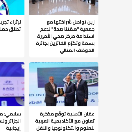
زين تواصل شراكتها مع
لإثراء تجرب
جمعية "همّتنا صحة" لدعم
تطلق حملة
استدامة مركز صحي الأميرة
بسمة وتكرّم الفائزين بجائزة
الموظف المثالي
عمّان الأهلية توقّع مذكرة
سلامي: م
تعاون مع الأكاديمية العربية
الجزائر و
للعلوم والتكنولوجيا والنقل
إيجابية