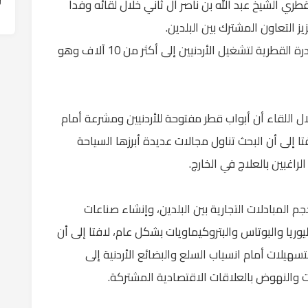
قطري الشيخ عبد الله بن ناصر آل ثاني خلال لقائه وفدا
زيز التعاون المشترك بين البلدين.
وابدى آل ثاني استعداد قطر لزيادة أعداد المبادرة القطرية لتشغيل الأردنيين إلى أكثر من 10 آلاف وهو
ال اللقاء أن أبواب قطر مفتوحة للأردنيين ومشرعة أمام
تا إلى أن البحث تناول مجالات عديدة أبرزها السياحة
لراغبين بالعلاج في الخارج.
م المبادلات التجارية بين البلدين، وإنشاء صناعات
وريا والبوتاس والبتروكيماويات بشكل عام، لافتا إلى أن
تسهيلات أمام انسياب السلع والبضائع الأردنية إلى
 والنهوض بالعلاقات الاقتصادية المشتركة.