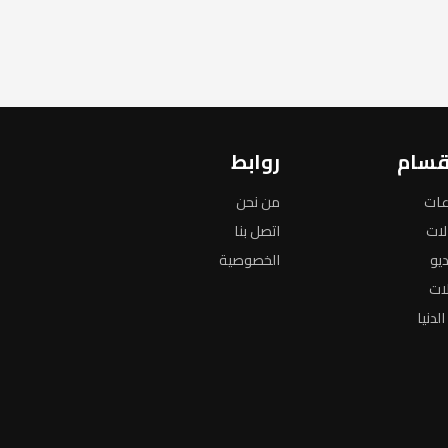
قسام
روابط
عات
من نحن
لات
اتصل بنا
ديو
الخصوصية
لات
لدنيا