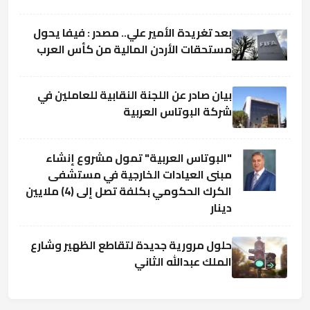
بعد تغريدة الأمير علي.. مصدر : فيفا يحول
مستحقات الأردن المالية من كأس العرب
بيان صادر عن اللجنة النقابية للعاملين في
شركة البوتاس العربية
"البوتاس العربية" تمول مشروع إنشاء
مبنى العيادات الخارجية في مستشفى
الكرك الحكومي بكلفة تصل إلى (4) ملايين
دينار
حلول مرورية جديدة لتقاطع الظهير وشارع
الملك عبدالله الثاني