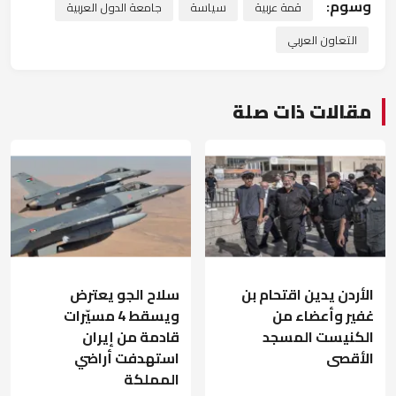
وسوم:
قمة عربية
سياسة
جامعة الدول العربية
التعاون العربي
مقالات ذات صلة
الأردن يدين اقتحام بن
سلاح الجو يعترض
غفير وأعضاء من
ويسقط 4 مسيّرات
الكنيست المسجد
قادمة من إيران
الأقصى
استهدفت أراضي
المملكة