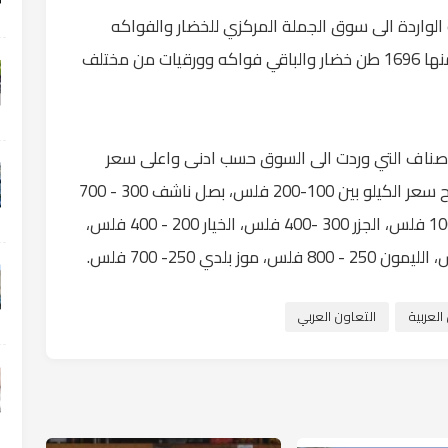
 الواردة الى سوق الجملة المركزي للخضار والفواكه
التابع لأمانة عمان الكبرى الاربعاء، 2539 طنا، منها 1696 طن خضار والباقي فواكه وورقيات من مختلف
اصناف التي وردت الى السوق حسب ادنى واعلى سعر
للكيلو الواحد، ومنها: باذنجان اسود عجمي تراوح سعر الكيلو بين 100-200 فلس، بصل ناشف 300 - 700
فلس، البطاطا 300 - 700 فلس، البندورة 50 -100 فلس، الجزر 300 -400 فلس، الخيار 200 - 400 فلس،
لعربية
التعاون العربي