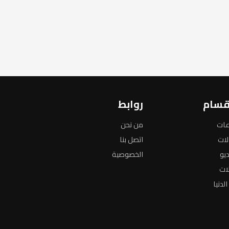
قسام
روابط
عات
من نحن
لات
اتصل بنا
ديو
الخصوصية
لات
لدنيا