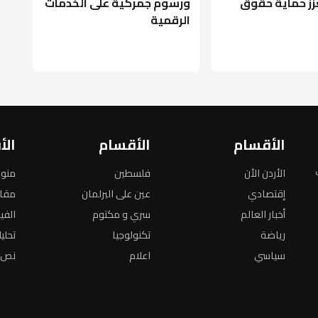
عزز حماية حقوق
ورسوم جمركية على الخدمات
الرقمية
الأقسام
الأقسام
الأ
الأردن الأن
فلسطين
منو
إقتصادي
عين على البرلمان
مقا
أخبار العالم
سري و مكتوم
الفي
رياضة
تكنولوجيا
تحلي
سياسي
اعلام
نص ا