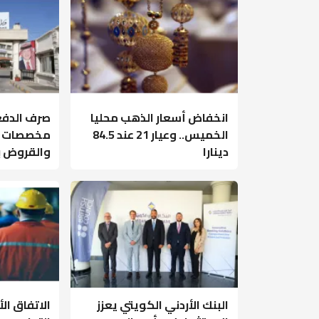
انخفاض أسعار الذهب محليا
صرف الدفع
الخميس.. وعيار 21 عند 84.5
مخصصات طل
دينارا
والقروض بـ9 ملايين دين
البنك الأردني الكويتي يعزز
الاتفاق ال