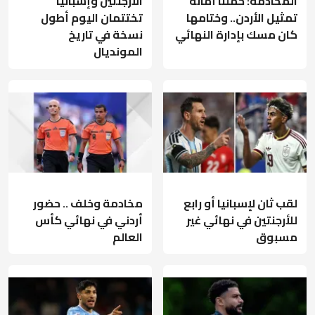
المخادمة: حملنا أمانة
الأرجنتين وإسبانيا
تمثيل الأردن.. وختامها
تختتمان اليوم أطول
كان مسك بإدارة النهائي
نسخة في تاريخ
المونديال
لقب ثان لإسبانيا أو رابع
مخادمة وخلف .. حضور
للأرجنتين في نهائي غير
أردني في نهائي كأس
مسبوق
العالم