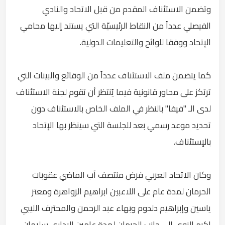
وتضمن الاستئناف المقدم من قبل الاتحاد والنادي
الفيصلي عدداً من النقاط الرئيسيّة التي يستند إليها محامي
الإتحاد ووفقا للوائح والتعليمات الدولية.
كما يتضمن ملف الاستئناف عدداً من الوقائع والبينات التي
ترتكز على محاور قانونية فيما يُنتظر أن تقوم لجنة الاستئناف
لدى الـ "فيفا" بالنظر في الملف الخاص بالاستئناف دون
تحديد موعد رسمي بعد للجلسة التي سينظر بها الإتحاد
بالإستئناف.
وكان الاتحاد العربي فرض منتصف آب الماضي عقوبات
الحرمان لمدة عام على اللاعبين ابراهيم الزواهرة ومعتز
ياسين وإبراهيم دلدوم وبهاء عبد الرحمن والمحترف الليبي
اكرم الزوي الى جانب الحرمان لمدة عامين للإداري سليمان